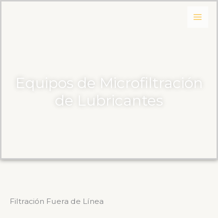
Skip
to
content
Equipos de Microfiltración
de Lubricantes
Filtración Fuera de Línea