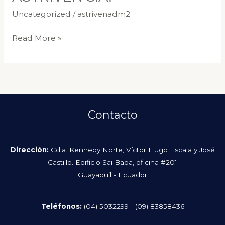
00017768
Uncategorized
/
astrivenadm2
Cancelacion
Read More »
FCN
y
Emisor
ASTRIVEN
S.A.
Contacto
Dirección:
Cdla. Kennedy Norte, Víctor Hugo Escala y José
Castillo. Edificio Sai Baba, oficina #201
Guayaquil - Ecuador
Teléfonos:
(04) 5032299 -
(09) 83858436