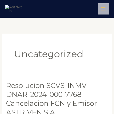
Skip
to
content
Uncategorized
Resolucion SCVS-INMV-
Resolucion
SCVS-
DNAR-2024-00017768
INMV-
Cancelacion FCN y Emisor
DNAR-
ASTRIVEN S.A.
2024-